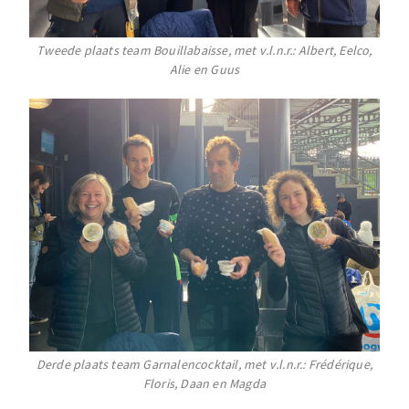
Tweede plaats team Bouillabaisse, met v.l.n.r.: Albert, Eelco,
Alie en Guus
Derde plaats team Garnalencocktail, met v.l.n.r.: Frédérique,
Floris, Daan en Magda